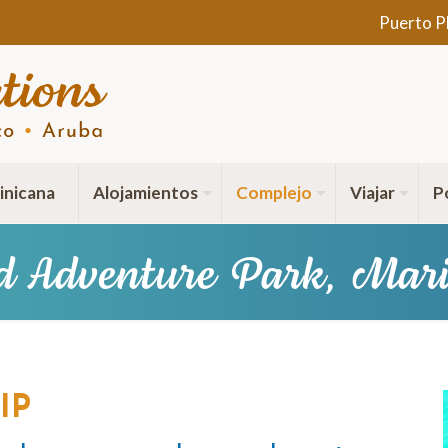
Puerto P
inicana
Alojamientos
Complejo
Viajar
P
d Adventure Park, Mari
VIP