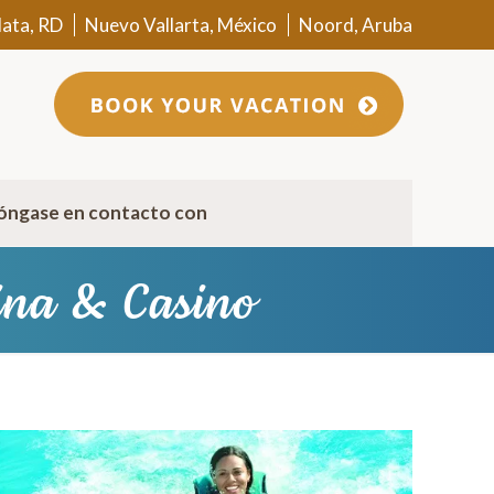
lata, RD
Nuevo Vallarta, México
Noord, Aruba
óngase en contacto con
na & Casino